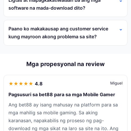
Ligtas at mapagkakatiwalaan ba ang mga
software na mada-download dito?
Paano ko makakausap ang customer service
kung mayroon akong problema sa site?
Mga propesyonal na review
★
★
★
★
★
4.8
Miguel
Pagsusuri sa bet88 para sa mga Mobile Gamer
Ang bet88 ay isang mahusay na platform para sa
mga mahilig sa mobile gaming. Sa aking
karanasan, napakabilis ng proseso ng pag-
download ng mga sikat na laro sa site na ito. Ang