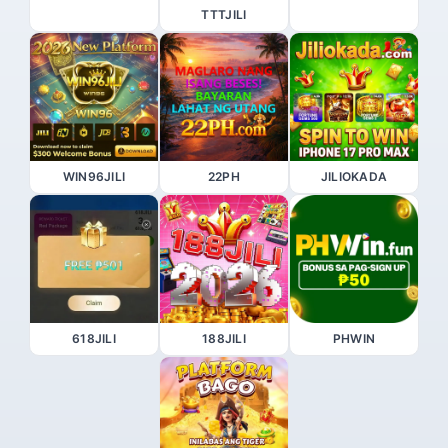
TTTJILI
WIN96JILI
22PH
JILIOKADA
618JILI
188JILI
PHWIN