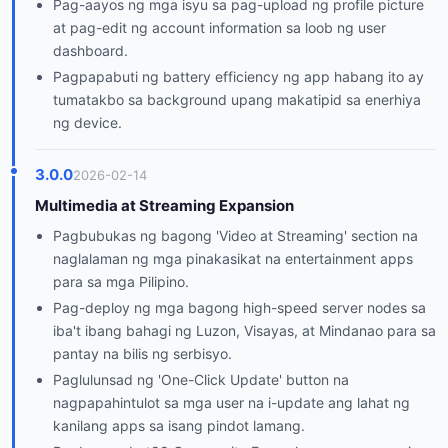
Pag-aayos ng mga isyu sa pag-upload ng profile picture
at pag-edit ng account information sa loob ng user
dashboard.
Pagpapabuti ng battery efficiency ng app habang ito ay
tumatakbo sa background upang makatipid sa enerhiya
ng device.
3.0.0
2026-02-14
Multimedia at Streaming Expansion
Pagbubukas ng bagong 'Video at Streaming' section na
naglalaman ng mga pinakasikat na entertainment apps
para sa mga Pilipino.
Pag-deploy ng mga bagong high-speed server nodes sa
iba't ibang bahagi ng Luzon, Visayas, at Mindanao para sa
pantay na bilis ng serbisyo.
Paglulunsad ng 'One-Click Update' button na
nagpapahintulot sa mga user na i-update ang lahat ng
kanilang apps sa isang pindot lamang.