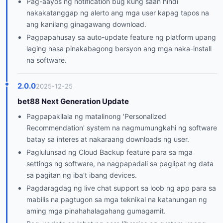
Pag-aayos ng notification bug kung saan hindi
nakakatanggap ng alerto ang mga user kapag tapos na
ang kanilang ginagawang download.
Pagpapahusay sa auto-update feature ng platform upang
laging nasa pinakabagong bersyon ang mga naka-install
na software.
2.0.0
2025-12-25
bet88 Next Generation Update
Pagpapakilala ng matalinong 'Personalized
Recommendation' system na nagmumungkahi ng software
batay sa interes at nakaraang downloads ng user.
Paglulunsad ng Cloud Backup feature para sa mga
settings ng software, na nagpapadali sa paglipat ng data
sa pagitan ng iba't ibang devices.
Pagdaragdag ng live chat support sa loob ng app para sa
mabilis na pagtugon sa mga teknikal na katanungan ng
aming mga pinahahalagahang gumagamit.