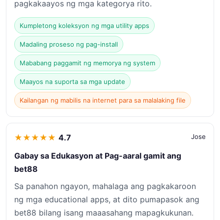
pagkakaayos ng mga kategorya rito.
Kumpletong koleksyon ng mga utility apps
Madaling proseso ng pag-install
Mababang paggamit ng memorya ng system
Maayos na suporta sa mga update
Kailangan ng mabilis na internet para sa malalaking file
★
★
★
★
★
4.7
Jose
Gabay sa Edukasyon at Pag-aaral gamit ang
bet88
Sa panahon ngayon, mahalaga ang pagkakaroon
ng mga educational apps, at dito pumapasok ang
bet88 bilang isang maaasahang mapagkukunan.