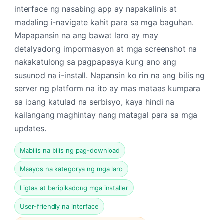
interface ng nasabing app ay napakalinis at
madaling i-navigate kahit para sa mga baguhan.
Mapapansin na ang bawat laro ay may
detalyadong impormasyon at mga screenshot na
nakakatulong sa pagpapasya kung ano ang
susunod na i-install. Napansin ko rin na ang bilis ng
server ng platform na ito ay mas mataas kumpara
sa ibang katulad na serbisyo, kaya hindi na
kailangang maghintay nang matagal para sa mga
updates.
Mabilis na bilis ng pag-download
Maayos na kategorya ng mga laro
Ligtas at beripikadong mga installer
User-friendly na interface