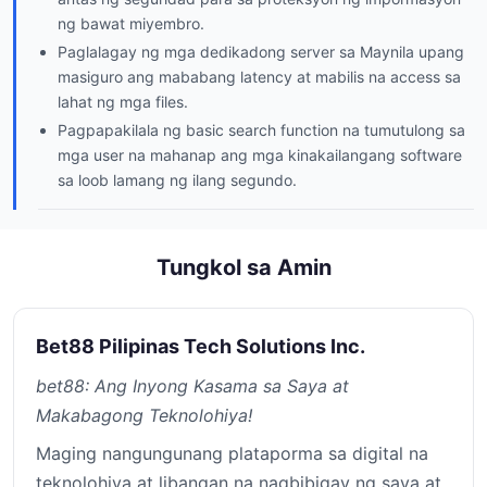
ng bawat miyembro.
Paglalagay ng mga dedikadong server sa Maynila upang
masiguro ang mababang latency at mabilis na access sa
lahat ng mga files.
Pagpapakilala ng basic search function na tumutulong sa
mga user na mahanap ang mga kinakailangang software
sa loob lamang ng ilang segundo.
Tungkol sa Amin
Bet88 Pilipinas Tech Solutions Inc.
bet88: Ang Inyong Kasama sa Saya at
Makabagong Teknolohiya!
Maging nangungunang plataporma sa digital na
teknolohiya at libangan na nagbibigay ng saya at