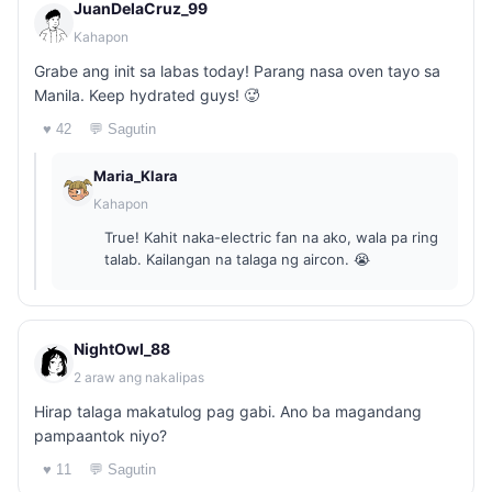
JuanDelaCruz_99
Kahapon
Grabe ang init sa labas today! Parang nasa oven tayo sa
Manila. Keep hydrated guys! 🥵
♥ 42
💬 Sagutin
Maria_Klara
Kahapon
True! Kahit naka-electric fan na ako, wala pa ring
talab. Kailangan na talaga ng aircon. 😭
NightOwl_88
2 araw ang nakalipas
Hirap talaga makatulog pag gabi. Ano ba magandang
pampaantok niyo?
♥ 11
💬 Sagutin