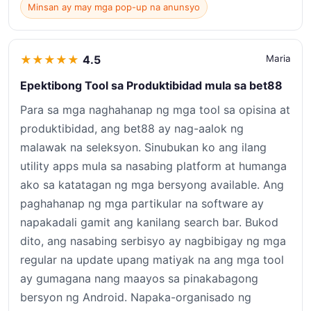
Minsan ay may mga pop-up na anunsyo
★
★
★
★
★
4.5
Maria
Epektibong Tool sa Produktibidad mula sa bet88
Para sa mga naghahanap ng mga tool sa opisina at
produktibidad, ang bet88 ay nag-aalok ng
malawak na seleksyon. Sinubukan ko ang ilang
utility apps mula sa nasabing platform at humanga
ako sa katatagan ng mga bersyong available. Ang
paghahanap ng mga partikular na software ay
napakadali gamit ang kanilang search bar. Bukod
dito, ang nasabing serbisyo ay nagbibigay ng mga
regular na update upang matiyak na ang mga tool
ay gumagana nang maayos sa pinakabagong
bersyon ng Android. Napaka-organisado ng