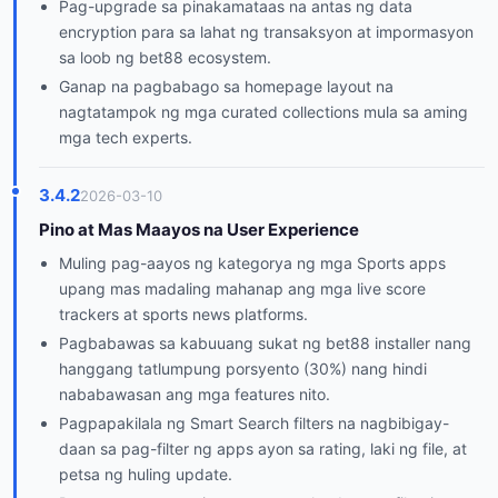
Pag-upgrade sa pinakamataas na antas ng data
encryption para sa lahat ng transaksyon at impormasyon
sa loob ng bet88 ecosystem.
Ganap na pagbabago sa homepage layout na
nagtatampok ng mga curated collections mula sa aming
mga tech experts.
3.4.2
2026-03-10
Pino at Mas Maayos na User Experience
Muling pag-aayos ng kategorya ng mga Sports apps
upang mas madaling mahanap ang mga live score
trackers at sports news platforms.
Pagbabawas sa kabuuang sukat ng bet88 installer nang
hanggang tatlumpung porsyento (30%) nang hindi
nababawasan ang mga features nito.
Pagpapakilala ng Smart Search filters na nagbibigay-
daan sa pag-filter ng apps ayon sa rating, laki ng file, at
petsa ng huling update.