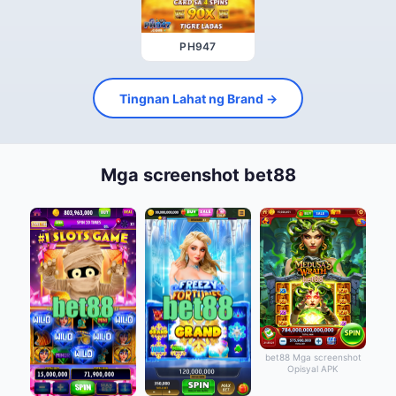
PH947
Tingnan Lahat ng Brand →
Mga screenshot bet88
bet88 Mga screenshot
Opisyal APK