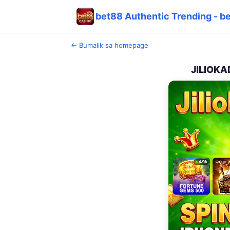
bet88 Authentic Trending - be
← Bumalik sa homepage
JILIOKA