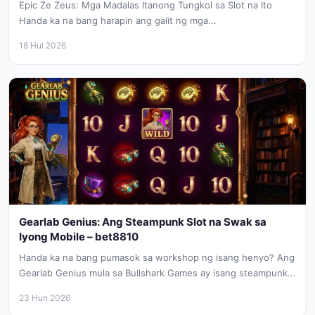
Epic Ze Zeus: Mga Madalas Itanong Tungkol sa Slot na Ito
Handa ka na bang harapin ang galit ng mga...
18 Hul 2026
Gearlab Genius: Ang Steampunk Slot na Swak sa
Iyong Mobile – bet8810
Handa ka na bang pumasok sa workshop ng isang henyo? Ang
Gearlab Genius mula sa Bullshark Games ay isang steampunk...
23 Hun 2026