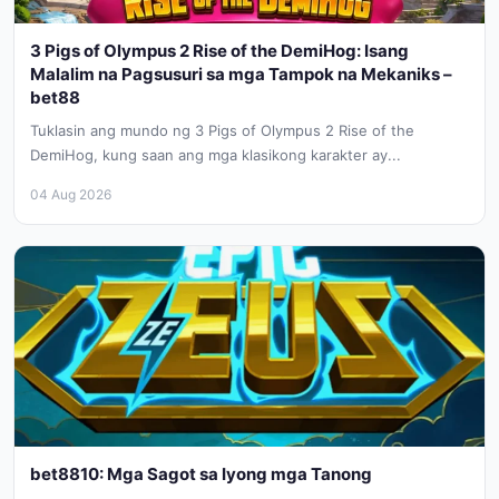
3 Pigs of Olympus 2 Rise of the DemiHog: Isang
Malalim na Pagsusuri sa mga Tampok na Mekaniks –
bet88
Tuklasin ang mundo ng 3 Pigs of Olympus 2 Rise of the
DemiHog, kung saan ang mga klasikong karakter ay...
04 Aug 2026
bet8810: Mga Sagot sa Iyong mga Tanong