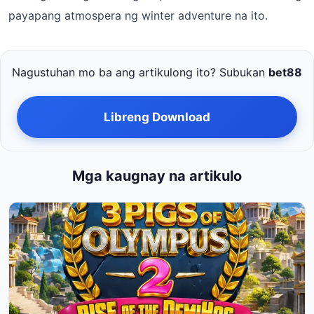
payapang atmospera ng winter adventure na ito.
Nagustuhan mo ba ang artikulong ito? Subukan
bet88
Libreng Download
Mga kaugnay na artikulo